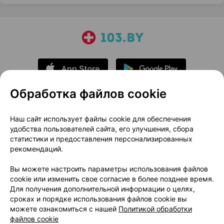
Обработка файлов cookie
О проекте
Новости проекта
Наш сайт использует файлы cookie для обеспечения
удобства пользователей сайта, его улучшения, сбора
Размещение рекламы
Медицинский маркетинг
статистики и предоставления персонализированных
Публичный договор
Доставка
рекомендаций.
Пользовательское соглашение
Вы можете настроить параметры использования файлов
Способы оплаты
Вакансии
Партнеры
cookie или изменить свое согласие в более позднее время.
Написать руководителю 103.by
Для получения дополнительной информации о целях,
сроках и порядке использования файлов cookie вы
Написать в поддержку
можете ознакомиться с нашей
Политикой обработки
Персональные настройки Cookie
файлов cookie