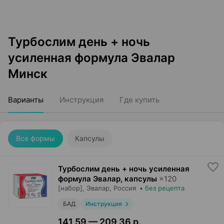
Турбослим день + ночь
усиленная формула Эвалар
Минск
Варианты
Инструкция
Где купить
Все формы
Капсулы
Турбослим день + ночь усиленная
формула Эвалар, капсулы
×
120
[набор],
Эвалар
, Россия
•
без рецепта
БАД
Инструкция
141,59 — 209,36 р.