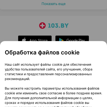
Показать еще
Обработка файлов cookie
О проекте
Новости проекта
Наш сайт использует файлы cookie для обеспечения
удобства пользователей сайта, его улучшения, сбора
Размещение рекламы
Медицинский маркетинг
статистики и предоставления персонализированных
Публичный договор
Доставка
рекомендаций.
Пользовательское соглашение
Вы можете настроить параметры использования файлов
Способы оплаты
Вакансии
Партнеры
cookie или изменить свое согласие в более позднее время.
Написать руководителю 103.by
Для получения дополнительной информации о целях,
сроках и порядке использования файлов cookie вы
Написать в поддержку