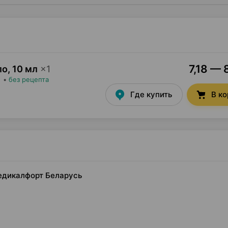
7,18 — 
ло
,
10 мл
×
1
•
без рецепта
Где купить
В к
 Медикалфорт Беларусь