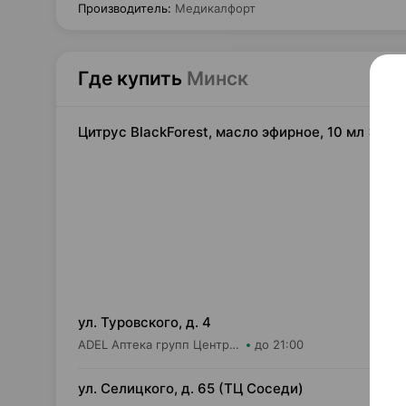
Производитель
:
Медикалфорт
Где купить
Минск
Цитрус BlackForest, масло эфирное, 10 мл ×1,
7,
ул. Туровского, д. 4
ADEL Аптека групп Центр ООО Аптека №20
до 21:00
7,
ул. Селицкого, д. 65 (ТЦ Соседи)