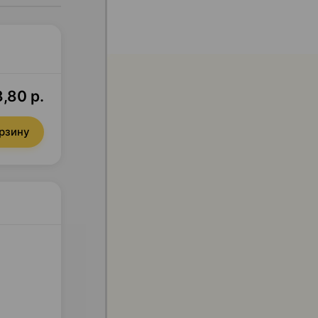
8,80 р.
орзину