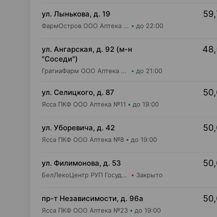
59,
ул. Лынькова, д. 19
ФармОстров ООО Аптека №7 на Лынькова
до 22:00
48,
ул. Ангарская, д. 92 (м-н
"Соседи")
ГратиаФарм ООО Аптека №8
до 21:00
50,
ул. Селицкого, д. 87
Ясса ПКФ ООО Аптека №11
до 19:00
50,
ул. Уборевича, д. 42
Ясса ПКФ ООО Аптека №8
до 19:00
50,
ул. Филимонова, д. 53
БелЛекоЦентр РУП Государственная аптека №3
Закрыто
50,
пр-т Независимости, д. 96а
Ясса ПКФ ООО Аптека №23
до 19:00