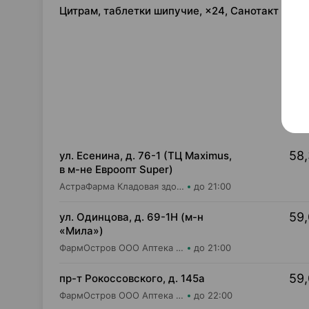
Цитрам, таблетки шипучие, ×24, Санотакт Гер
58,
ул. Есенина, д. 76-1 (ТЦ Maximus,
в м-не Евроопт Super)
АстраФарма Кладовая здоровья ООО Аптека №9
до 21:00
59,
ул. Одинцова, д. 69-1Н (м-н
«Мила»)
ФармОстров ООО Аптека №16 на Одинцова
до 21:00
59,
пр-т Рокоссовского, д. 145а
ФармОстров ООО Аптека №9 на Рокоссовского
до 22:00