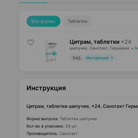
Все формы
Таблетки
Цитрам, таблетки
×
24
шипучие,
Санотакт
, Германия
•
б
БАД
Инструкция
Инструкция
Цитрам, таблетки шипучие, ×24, Санотакт Гер
Форма выпуска
:
Таблетки шипучие
Кол-во в упаковке
:
24 шт.
Производитель
:
Санотакт