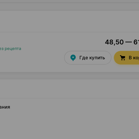
48,50 — 61
ез рецепта
Где купить
В к
мания