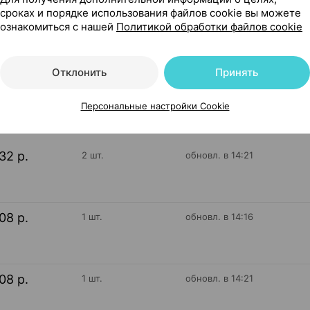
мания
сроках и порядке использования файлов cookie вы можете
ознакомиться с нашей
Политикой обработки файлов cookie
Отклонить
Принять
316
На карте
Персональные настройки Cookie
32 р.
2 шт.
обновл. в 14:21
08 р.
1 шт.
обновл. в 14:16
08 р.
1 шт.
обновл. в 14:21