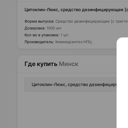
Цитоклин-Люкс, средство дезинфицирующее [с 
Форма выпуска
:
Средство дезинфицирующее [с тригг
Дозировка
:
1000 мл
Кол-во в упаковке
:
1 шт.
Производитель
:
Химмедсинтез НПЦ
Где купить
Минск
Цитоклин-Люкс, средство дезинфицирующее 