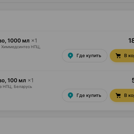
1
во
,
1000 мл
×
1
Химмедсинтез НПЦ
,
Где купить
В к
во
,
100 мл
×
1
з НПЦ
, Беларусь
Где купить
В к