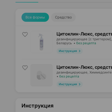
Все формы
Средство
Цитоклин-Люкс, средст
дезинфицирующее [с триггером],
Беларусь
•
без рецепта
Инструкция
Цитоклин-Люкс, средст
дезинфицирующее,
Химмедсинте
•
без рецепта
Инструкция
Инструкция