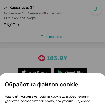
ул. Карвата, д. 34
Ааронфарм ООО Аптека №1
Закрыто
1 шт.
обновл. вчера
93,00 р.
Показать еще
Обработка файлов cookie
О проекте
Новости проекта
Наш сайт использует файлы cookie для обеспечения
удобства пользователей сайта, его улучшения, сбора
Размещение рекламы
Медицинский маркетинг