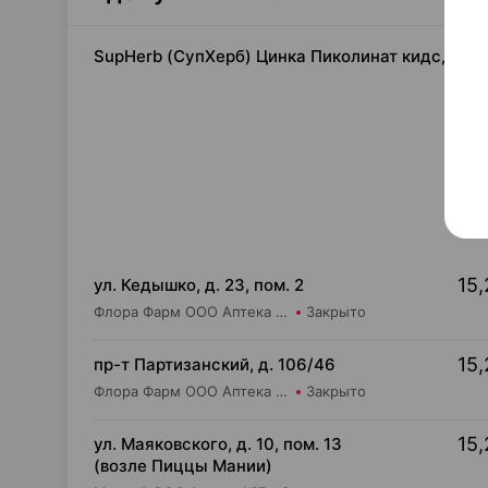
SupHerb (СупХерб) Цинка Пиколинат кидс, таб
15,
ул. Кедышко, д. 23, пом. 2
Флора Фарм ООО Аптека №21
Закрыто
15,
пр-т Партизанский, д. 106/46
Флора Фарм ООО Аптека №20
Закрыто
15,
ул. Маяковского, д. 10, пом. 13
(возле Пиццы Мании)