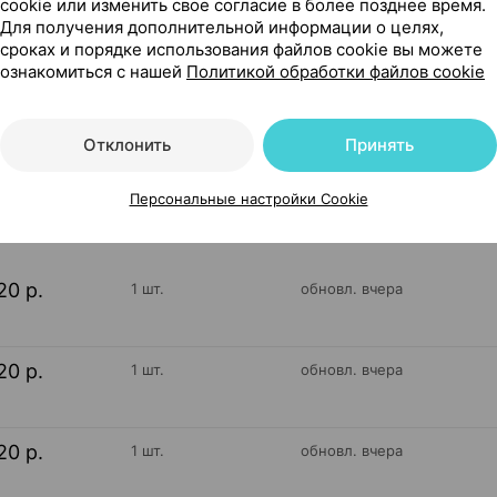
cookie или изменить свое согласие в более позднее время.
Для получения дополнительной информации о целях,
сроках и порядке использования файлов cookie вы можете
летки 300 мг ×30, Амброзия Супхерб Израиль
ознакомиться с нашей
Политикой обработки файлов cookie
Отклонить
Принять
699
На карте
Персональные настройки Cookie
20 р.
1 шт.
обновл. вчера
20 р.
1 шт.
обновл. вчера
20 р.
1 шт.
обновл. вчера