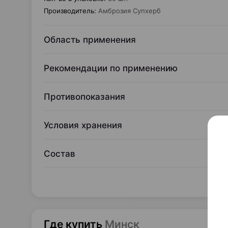
Производитель
:
Амброзия Супхерб
Область применения
Рекомендации по применению
Противопоказания
Условия хранения
Состав
Где купить
Минск