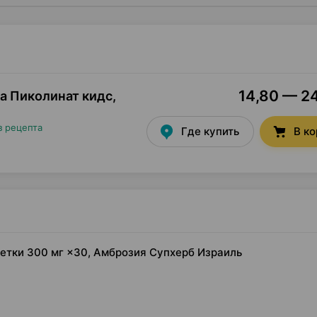
14,80 — 24
а Пиколинат кидс,
з рецепта
Где купить
В к
летки 300 мг ×30, Амброзия Супхерб Израиль