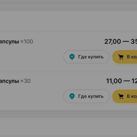
27,00 — 35
капсулы
×
100
Где купить
В к
11,00 — 1
капсулы
×
30
Где купить
В к