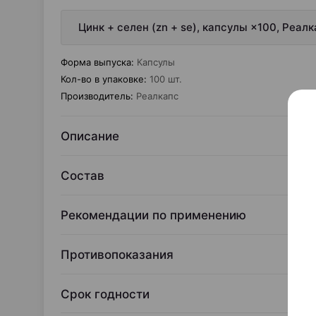
Цинк + селен (zn + se), капсулы ×100, Реал
Форма выпуска
:
Капсулы
Кол-во в упаковке
:
100 шт.
Производитель
:
Реалкапс
Описание
Состав
Рекомендации по применению
Противопоказания
Срок годности