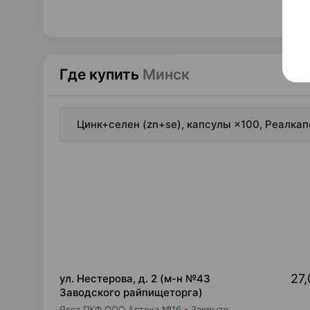
Где купить
Минск
Цинк+селен (zn+se), капсулы ×100, Реалка
27,
ул. Нестерова, д. 2 (м-н №43
Заводского райпищеторга)
Ясса ПКФ ООО Аптека №16
Закрыто