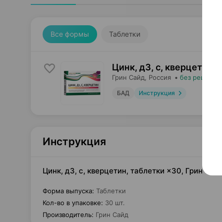
Все формы
Таблетки
Цинк, д3, с, кверцетин,
Грин Сайд
, Россия
•
без рецепта
БАД
Инструкция
Инструкция
Цинк, д3, с, кверцетин, таблетки ×30, Грин Са
Форма выпуска
:
Таблетки
Кол-во в упаковке
:
30 шт.
Производитель
:
Грин Сайд