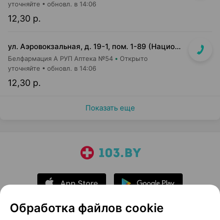
уточняйте
обновл. в 14:06
12,30 р.
ул. Аэровокзальная, д. 19-1, пом. 1-89 (Национальный аэропорт "Минск", 3 этаж)
Белфармация А РУП Аптека №54
Открыто
уточняйте
обновл. в 14:06
12,30 р.
Показать еще
Обработка файлов cookie