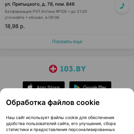
ул. Притыцкого, д. 78, пом. 846
Белфармация РУП Аптека №106
до 21:00
уточняйте
обновл. в 09:06
18,98 р.
Показать еще
Обработка файлов cookie
О проекте
Новости проекта
Наш сайт использует файлы cookie для обеспечения
удобства пользователей сайта, его улучшения, сбора
Размещение рекламы
Медицинский маркетинг
статистики и предоставления персонализированных
Публичный договор
Доставка