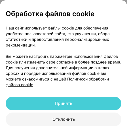
Обработка файлов cookie
О проекте
Новости проекта
Наш сайт использует файлы cookie для обеспечения
удобства пользователей сайта, его улучшения, сбора
Размещение рекламы
Медицинский маркетинг
статистики и предоставления персонализированных
Публичный договор
Доставка
рекомендаций.
Пользовательское соглашение
Вы можете настроить параметры использования файлов
Способы оплаты
Вакансии
Партнеры
cookie или изменить свое согласие в более позднее время.
Написать руководителю 103.by
Для получения дополнительной информации о целях,
сроках и порядке использования файлов cookie вы
Написать в поддержку
можете ознакомиться с нашей
Политикой обработки
Персональные настройки Cookie
файлов cookie
Обработка персональных данных
Принять
© 2026 ООО «Артокс Лаб», УНП 191700409 | 220012, Республика Беларусь,
г. Минск, улица Толбухина, 2, пом. 16 | help@103.by
|
Служба поддержки
+375 291212755
Отклонить