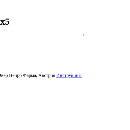
л
x5
Эвер Нейро Фарма, Австрия
Инструкция