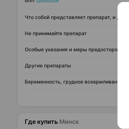
МНН
:
Целекоксиб
Что собой представляет препарат, и для 
Не принимайте препарат
Особые указания и меры предосторожно
Другие препараты
Беременность, грудное вскармливание и
Где купить
Минск