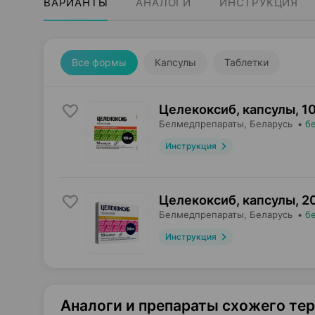
ВАРИАНТЫ
АНАЛОГИ
ИНСТРУКЦИЯ
Все формы
Капсулы
Таблетки
Целекоксиб, капсулы
,
1
Белмедпрепараты
, Беларусь
•
б
Инструкция
Целекоксиб, капсулы
,
2
Белмедпрепараты
, Беларусь
•
б
Инструкция
Аналоги и препараты схожего те