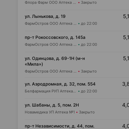
Флора Фарм ООО Аптека №21
Закрыто
5,
ул. Лынькова, д. 19
ФармОстров ООО Аптека №7 на Лынькова
до 22:00
5,
пр-т Рокоссовского, д. 145а
ФармОстров ООО Аптека №9 на Рокоссовского
до 22:00
5,
ул. Одинцова, д. 69-1Н (м-н
«Мила»)
ФармОстров ООО Аптека №16 на Одинцова
Закрыто
3,
ул. Аэродромная, д. 32, пом. 554
Белфармация РУП Аптека №97
до 22:00
4,
ул. Шабаны, д. 5, пом. 2Н
Новамедика УП Аптека №1
Закрыто
4,
пр-т Независимости, д. 44, пом.