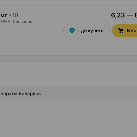
6,23 — 8
 мг
×
10
КРКА
, Словения
Где купить
В к
епараты Беларусь