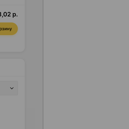
,02 р.
орзину