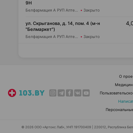
9Н
Белфармация А РУП Аптека №21
Закрыто
4,
ул. Скрыганова, д. 14, пом. 4 (м-н
"Белмаркет")
Белфармация А РУП Аптека №40
Закрыто
О прое
Медицин
Пользовательско
Написа
Персональные
© 2026 ООО «Артокс Лаб», УНП 191700409 | 220012, Республика Белар