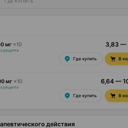
ГДЕ КУПИТЬ
3,83 — 
00 мг
×
10
ез рецепта
Где купить
В к
6,64 — 10
00 мг
×
10
ез рецепта
Где купить
В к
рапевтического действия