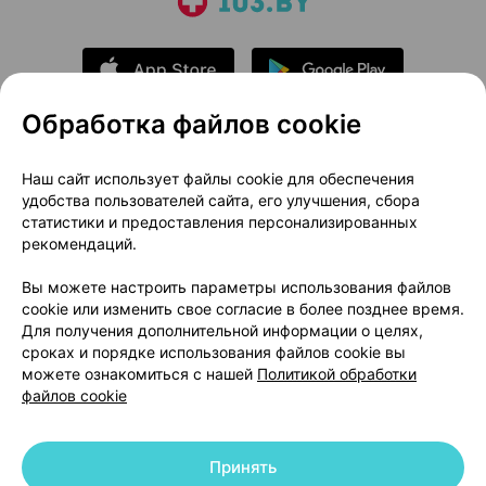
Обработка файлов cookie
О проекте
Новости проекта
Наш сайт использует файлы cookie для обеспечения
удобства пользователей сайта, его улучшения, сбора
Размещение рекламы
Медицинский маркетинг
статистики и предоставления персонализированных
Публичный договор
Доставка
рекомендаций.
Пользовательское соглашение
Вы можете настроить параметры использования файлов
Способы оплаты
Вакансии
Партнеры
cookie или изменить свое согласие в более позднее время.
Написать руководителю 103.by
Для получения дополнительной информации о целях,
сроках и порядке использования файлов cookie вы
Написать в поддержку
можете ознакомиться с нашей
Политикой обработки
Персональные настройки Cookie
файлов cookie
Обработка персональных данных
Принять