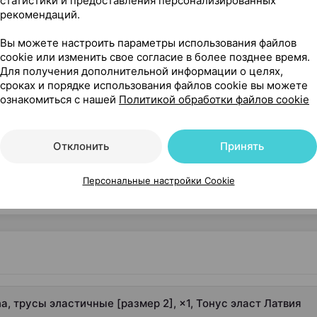
статистики и предоставления персонализированных
ст
, Латвия
•
без рецепта
Где купить
В к
рекомендаций.
Вы можете настроить параметры использования файлов
cookie или изменить свое согласие в более позднее время.
Для получения дополнительной информации о целях,
сроках и порядке использования файлов cookie вы можете
ознакомиться с нашей
Политикой обработки файлов cookie
усы эластичные [размер 2], ×1, Тонус эласт Латвия
Отклонить
Принять
Персональные настройки Cookie
 трусы эластичные [размер 2], ×1, Тонус эласт Латвия