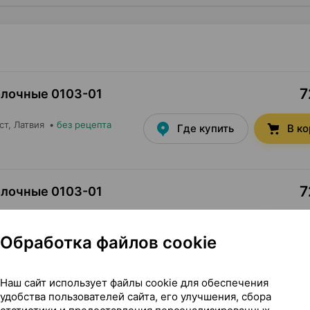
7
лочные 0103-01
ст
, Латвия
•
без рецепта
Где купить
В к
7
лочные 0103-01
ст
, Латвия
•
без рецепта
Где купить
В к
Обработка файлов cookie
Наш сайт использует файлы cookie для обеспечения
10
лочные 0103-01
удобства пользователей сайта, его улучшения, сбора