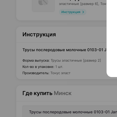
эластичные [размер 6],
Тонус эла
Инструкция
Инструкция
Трусы послеродовые молочные 0103-01 Jana, тр
Форма выпуска
:
Трусы эластичные [размер 2]
Кол-во в упаковке
:
1 шт.
Производитель
:
Тонус эласт
Где купить
Минск
Трусы послеродовые молочные 0103-01 Jana,