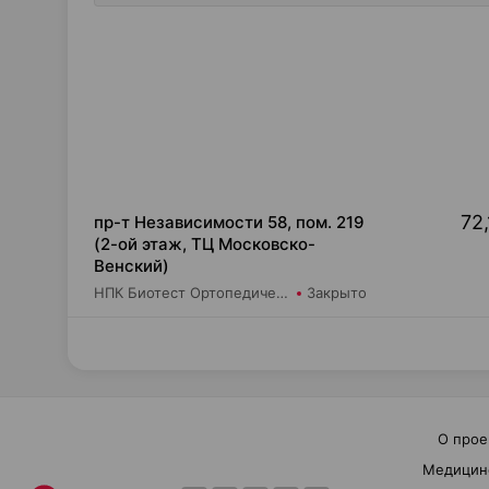
72,
пр-т Независимости 58, пом. 219
(2-ой этаж, ТЦ Московско-
Венский)
НПК Биотест Ортопедический салон "Будь в тонусе"
Закрыто
О прое
Медицин