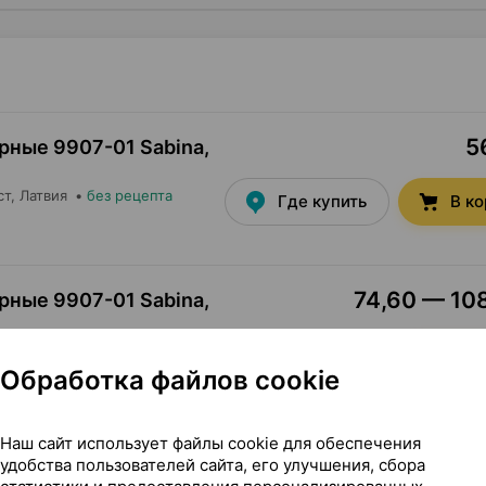
5
рные 9907-01 Sabina,
ст
, Латвия
•
без рецепта
Где купить
В к
74,60 — 108
рные 9907-01 Sabina,
ст
, Латвия
•
без рецепта
Где купить
В к
Обработка файлов cookie
Наш сайт использует файлы cookie для обеспечения
108
рные 9907-01 Sabina,
удобства пользователей сайта, его улучшения, сбора