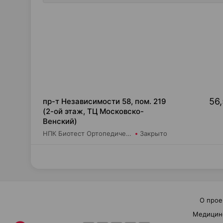
56,
пр-т Независимости 58, пом. 219
(2-ой этаж, ТЦ Московско-
Венский)
НПК Биотест Ортопедический салон "Будь в тонусе"
Закрыто
О прое
Медицин