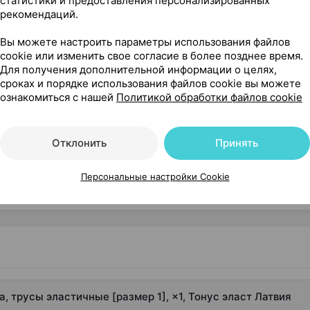
статистики и предоставления персонализированных
ст
, Латвия
•
без рецепта
Где купить
В к
рекомендаций.
Вы можете настроить параметры использования файлов
cookie или изменить свое согласие в более позднее время.
Для получения дополнительной информации о целях,
сроках и порядке использования файлов cookie вы можете
ознакомиться с нашей
Политикой обработки файлов cookie
усы эластичные [размер 1], ×1, Тонус эласт Латвия
Отклонить
Принять
Персональные настройки Cookie
 трусы эластичные [размер 1], ×1, Тонус эласт Латвия