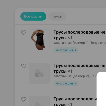
Все формы
Трусы
Трусы послеродовые че
трусы
×
1
эластичные [размер 1],
Тонус эла
Инструкция
Трусы послеродовые че
трусы
×
1
эластичные [размер 2],
Тонус эла
Инструкция
Трусы послеродовые че
трусы
×
1