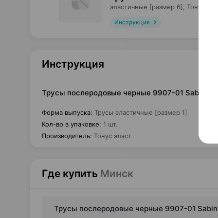
эластичные [размер 6],
Тонус эла
Инструкция
Инструкция
Трусы послеродовые черные 9907-01 Sabina, тр
Форма выпуска
:
Трусы эластичные [размер 1]
Кол-во в упаковке
:
1 шт.
Производитель
:
Тонус эласт
Где купить
Минск
Трусы послеродовые черные 9907-01 Sabina,