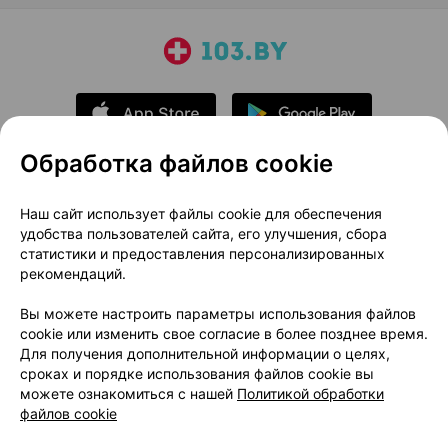
Обработка файлов cookie
О проекте
Новости проекта
Наш сайт использует файлы cookie для обеспечения
удобства пользователей сайта, его улучшения, сбора
Размещение рекламы
Медицинский маркетинг
статистики и предоставления персонализированных
Публичный договор
Доставка
рекомендаций.
Пользовательское соглашение
Вы можете настроить параметры использования файлов
Способы оплаты
Вакансии
Партнеры
cookie или изменить свое согласие в более позднее время.
Написать руководителю 103.by
Для получения дополнительной информации о целях,
сроках и порядке использования файлов cookie вы
Написать в поддержку
можете ознакомиться с нашей
Политикой обработки
Персональные настройки Cookie
файлов cookie
Обработка персональных данных