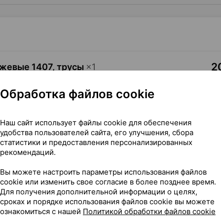
2
жевые 1407, трусы
×
1
эласт
, Латвия
•
без рецепта
Обработка файлов cookie
Где купить
В к
Наш сайт использует файлы cookie для обеспечения
удобства пользователей сайта, его улучшения, сбора
статистики и предоставления персонализированных
рекомендаций.
ичные [размер L/XL], ×1, Тонус эласт Латвия
Вы можете настроить параметры использования файлов
cookie или изменить свое согласие в более позднее время.
Для получения дополнительной информации о целях,
сроках и порядке использования файлов cookie вы можете
ознакомиться с нашей
Политикой обработки файлов cookie