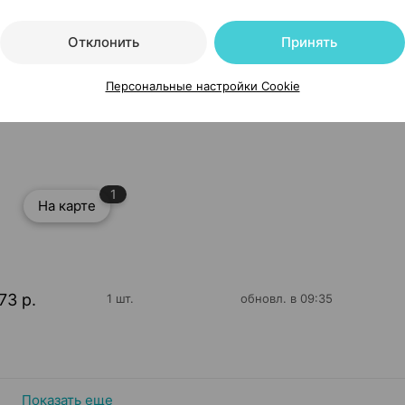
Отклонить
Принять
Персональные настройки Cookie
ичные [размер L/XL], ×1, Тонус эласт Латвия
1
На карте
73 р.
1 шт.
обновл. в 09:35
Показать еще