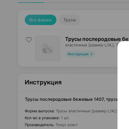
Все формы
Трусы
Трусы послеродовые бе
эластичные [размер L/XL],
Тонус 
Инструкция
Инструкция
Трусы послеродовые бежевые 1407, трусы эласт
Форма выпуска
:
Трусы эластичные [размер L/XL]
Кол-во в упаковке
:
1 шт.
Производитель
:
Тонус эласт