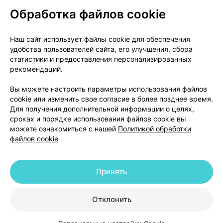
Обработка файлов cookie
О проекте
Новости проекта
Наш сайт использует файлы cookie для обеспечения
удобства пользователей сайта, его улучшения, сбора
Размещение рекламы
Медицинский маркетинг
статистики и предоставления персонализированных
Публичный договор
Доставка
рекомендаций.
Пользовательское соглашение
Вы можете настроить параметры использования файлов
Способы оплаты
Вакансии
Партнеры
cookie или изменить свое согласие в более позднее время.
Написать руководителю 103.by
Для получения дополнительной информации о целях,
сроках и порядке использования файлов cookie вы
Написать в поддержку
можете ознакомиться с нашей
Политикой обработки
Персональные настройки Cookie
файлов cookie
Обработка персональных данных
Принять
© 2026 ООО «Артокс Лаб», УНП 191700409 | 220012, Республика Беларусь,
г. Минск, улица Толбухина, 2, пом. 16 | help@103.by
|
Служба поддержки
+375 291212755
Отклонить