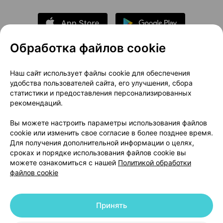
Обработка файлов cookie
О проекте
Новости проекта
Наш сайт использует файлы cookie для обеспечения
удобства пользователей сайта, его улучшения, сбора
Размещение рекламы
Медицинский маркетинг
статистики и предоставления персонализированных
Публичный договор
Доставка
рекомендаций.
Пользовательское соглашение
Вы можете настроить параметры использования файлов
Способы оплаты
Вакансии
Партнеры
cookie или изменить свое согласие в более позднее время.
Написать руководителю 103.by
Для получения дополнительной информации о целях,
сроках и порядке использования файлов cookie вы
Написать в поддержку
можете ознакомиться с нашей
Политикой обработки
Персональные настройки Cookie
файлов cookie
Обработка персональных данных
Принять
© 2026 ООО «Артокс Лаб», УНП 191700409 | 220012, Республика Беларусь,
г. Минск, улица Толбухина, 2, пом. 16 | help@103.by
|
Служба поддержки