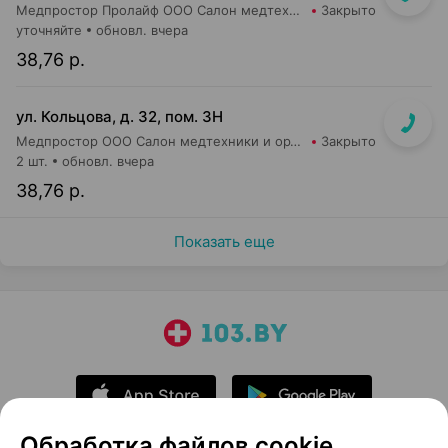
Медпростор Пролайф ООО Салон медтехники и ортопедии №30
Закрыто
уточняйте
обновл. вчера
38,76 р.
ул. Кольцова, д. 32, пом. 3Н
Медпростор ООО Салон медтехники и ортопедии №5
Закрыто
2 шт.
обновл. вчера
38,76 р.
Показать еще
Обработка файлов cookie