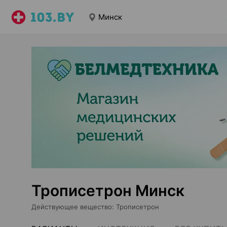
Минск
Трописетрон Минск
Действующее вещество
:
Трописетрон