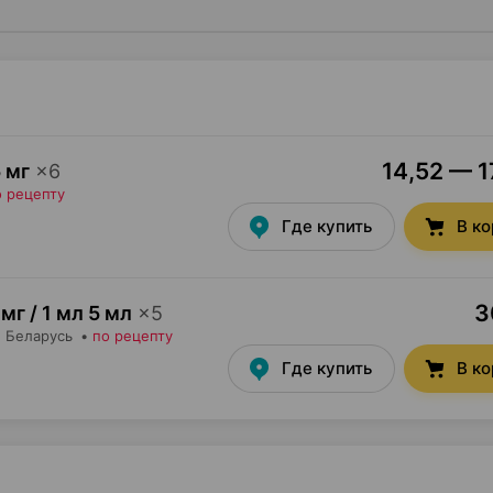
14,52 — 1
 мг
×
6
о рецепту
Где купить
В к
3
 мг / 1 мл 5 мл
×
5
, Беларусь
•
по рецепту
Где купить
В к