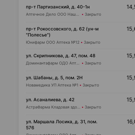
14,
пр-т Партизанский, д. 40-1н
Аптечное Дело ООО Наша Аптека №4
Закрыто
15,
пр-т Рокоссовского, д. 62 (ун-м
"Полесье")
Юнифарм ООО Аптека №12
Закрыто
15,
ул. Скрипникова, д. 47, пом. 48
Доминантафарм ОДО Аптека №33
Закрыто
15,
ул. Шабаны, д. 5, пом. 2Н
Новамедика УП Аптека №1
Закрыто
15,
ул. Асаналиева, д. 42
АстраФарма Кладовая здоровья ООО Аптека №10
Закрыто
16,
ул. Маршала Лосика, д. 31, пом.
576