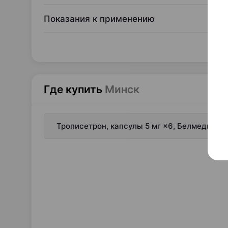
Показания к применению
Где купить
Минск
Трописетрон, капсулы 5 мг ×6, Белмедпреп