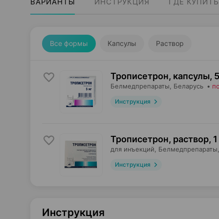
ВАРИАНТЫ
ИНСТРУКЦИЯ
ГДЕ КУПИТЬ
Все формы
Капсулы
Раствор
Трописетрон, капсулы
,
5
Белмедпрепараты
, Беларусь
•
п
Инструкция
Трописетрон, раствор
,
1
для инъекций,
Белмедпрепараты
Инструкция
Инструкция