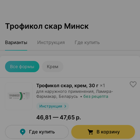
Трофикол скар Минск
Варианты
Инструкция
Где купить
Все формы
Крем
Трофикол скар, крем
,
30 г
×
1
для наружного применения,
Ламира-
Фармакар
, Беларусь
•
без рецепта
Инструкция
46,81 — 47,65 р.
Где купить
В корзину