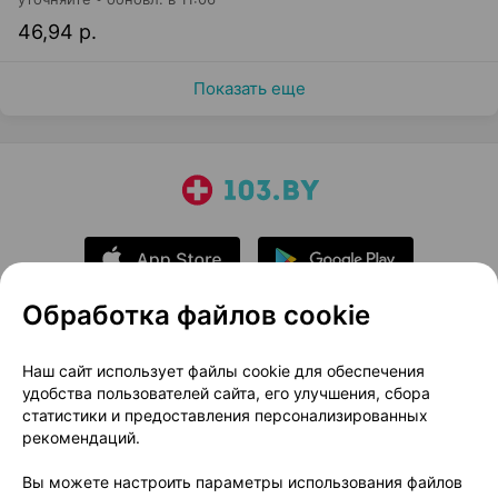
46,94 р.
Показать еще
Обработка файлов cookie
О проекте
Новости проекта
Наш сайт использует файлы cookie для обеспечения
удобства пользователей сайта, его улучшения, сбора
Размещение рекламы
Медицинский маркетинг
статистики и предоставления персонализированных
Публичный договор
Доставка
рекомендаций.
Пользовательское соглашение
Вы можете настроить параметры использования файлов
Способы оплаты
Вакансии
Партнеры