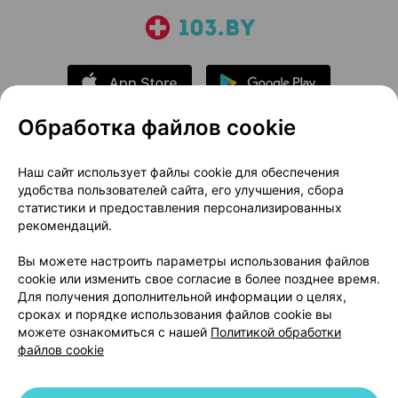
Обработка файлов cookie
О проекте
Новости проекта
Наш сайт использует файлы cookie для обеспечения
удобства пользователей сайта, его улучшения, сбора
Размещение рекламы
Медицинский маркетинг
статистики и предоставления персонализированных
Публичный договор
Доставка
рекомендаций.
Пользовательское соглашение
Вы можете настроить параметры использования файлов
Способы оплаты
Вакансии
Партнеры
cookie или изменить свое согласие в более позднее время.
Написать руководителю 103.by
Для получения дополнительной информации о целях,
сроках и порядке использования файлов cookie вы
Написать в поддержку
можете ознакомиться с нашей
Политикой обработки
Персональные настройки Cookie
файлов cookie
Обработка персональных данных