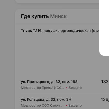
Где купить
Минск
Trives T.116, подушка ортопедическая [с эффек
133
ул. Притыцкого, д. 32, пом. 168
Медпростор Пролайф ООО Салон медтехники и ортопедии №52
Закрыто
136
ул. Кольцова, д. 32, пом. 3Н
Медпростор ООО Салон медтехники и ортопедии №5
Закрыто