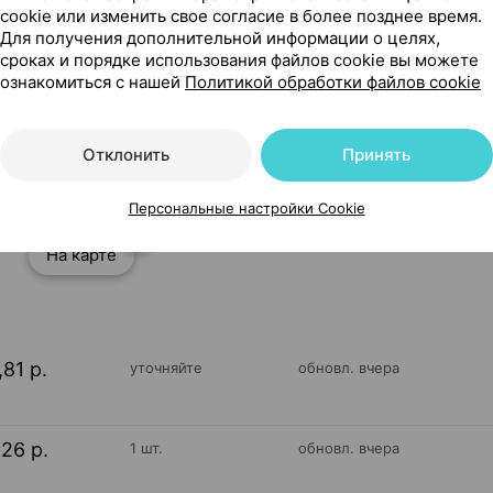
cookie или изменить свое согласие в более позднее время.
Для получения дополнительной информации о целях,
сроках и порядке использования файлов cookie вы можете
ознакомиться с нашей
Политикой обработки файлов cookie
том памяти, размер L], ×1, ТД Тривес Россия
Отклонить
Принять
Персональные настройки Cookie
4
На карте
,81 р.
уточняйте
обновл. вчера
,26 р.
1 шт.
обновл. вчера