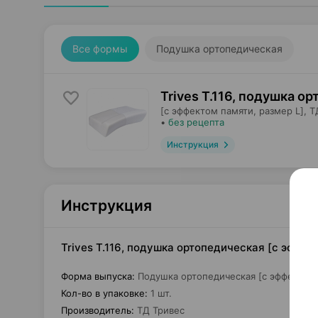
Все формы
Подушка ортопедическая
Trives T.116, подушка о
[с эффектом памяти, размер L],
Т
•
без рецепта
Инструкция
Инструкция
Trives T.116, подушка ортопедическая [с эффек
Форма выпуска
:
Подушка ортопедическая [с эффектом 
Кол-во в упаковке
:
1 шт.
Производитель
:
ТД Тривес