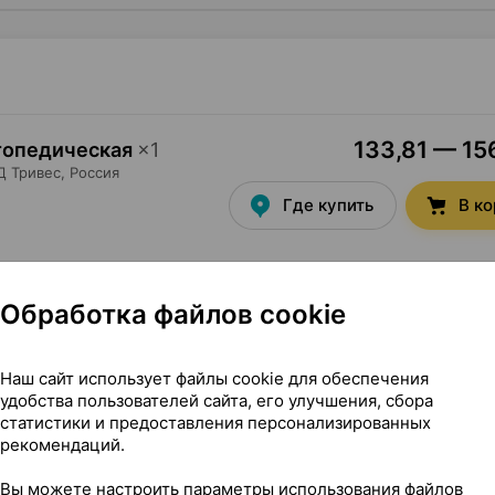
133,81 — 156
ртопедическая
×
1
Д Тривес
, Россия
Где купить
В к
Обработка файлов cookie
Наш сайт использует файлы cookie для обеспечения
том памяти, размер L], ×1, ТД Тривес Россия
удобства пользователей сайта, его улучшения, сбора
статистики и предоставления персонализированных
памяти, размер L]
рекомендаций.
Вы можете настроить параметры использования файлов