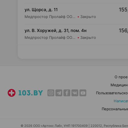
155
ул. Щорса, д. 11
Медпростор Пролайф ООО Салон медтехники и ортопедии №30
Закрыто
156
ул. В. Хоружей, д. 31, пом. 4н
Медпростор Пролайф ООО Салон медтехники и ортопедии №51
Закрыто
О прое
Медицин
Пользовательско
Написа
Персональные
© 2026 ООО «Артокс Лаб», УНП 191700409 | 220012, Республика Белар