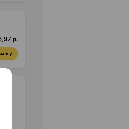
,97 р.
орзину