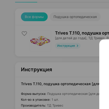
Все формы
Подушка ортопедическая
Trives T.110, подушка о
[для детей до года],
ТД Тривес
, 
Инструкция
Инструкция
Trives T.110, подушка ортопедическая [для дете
Форма выпуска
:
Подушка ортопедическая [для детей д
Кол-во в упаковке
:
1 шт.
Производитель
:
ТД Тривес