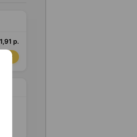
,91 р.
орзину