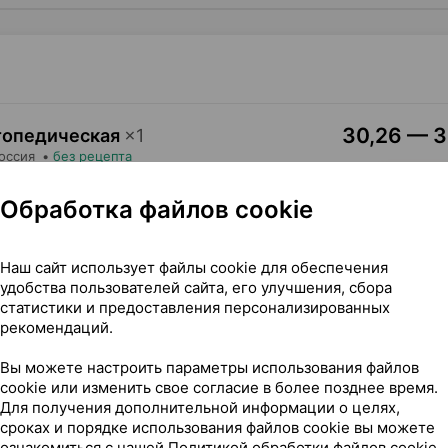
30,26 — 31
ртопедическая
×
1
Россия
•
без рецепта
Где купить
В к
Обработка файлов cookie
Наш сайт использует файлы cookie для обеспечения
удобства пользователей сайта, его улучшения, сбора
статистики и предоставления персонализированных
рекомендаций.
й до года], ×1, ТД Тривес Россия
Вы можете настроить параметры использования файлов
о года]
cookie или изменить свое согласие в более позднее время.
Для получения дополнительной информации о целях,
сроках и порядке использования файлов cookie вы можете
ознакомиться с нашей
Политикой обработки файлов cookie