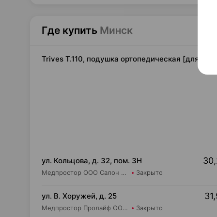
Где купить
Минск
Trives T.110, подушка ортопедическая [для дете
30,
ул. Кольцова, д. 32, пом. 3Н
Медпростор ООО Салон медтехники и ортопедии №5
Закрыто
31,
ул. В. Хоружей, д. 25
Медпростор Пролайф ООО Салон медтехники и ортопедии №50
Закрыто