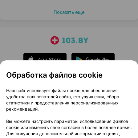
Показать еще
Обработка файлов cookie
О проекте
Новости проекта
Наш сайт использует файлы cookie для обеспечения
удобства пользователей сайта, его улучшения, сбора
Размещение рекламы
Медицинский маркетинг
статистики и предоставления персонализированных
Публичный договор
Доставка
рекомендаций.
Пользовательское соглашение
Вы можете настроить параметры использования файлов
Способы оплаты
Вакансии
Партнеры
cookie или изменить свое согласие в более позднее время.
Написать руководителю 103.by
Для получения дополнительной информации о целях,