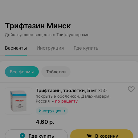
Трифтазин Минск
Действующее вещество
:
Трифлуоперазин
Варианты
Инструкция
Где купить
Все формы
Таблетки
Трифтазин, таблетки
,
5 мг
×
50
покрытые оболочкой,
Дальхимфарм
,
Россия
•
по рецепту
Инструкция
4,60 р.
Где купить
В корзину