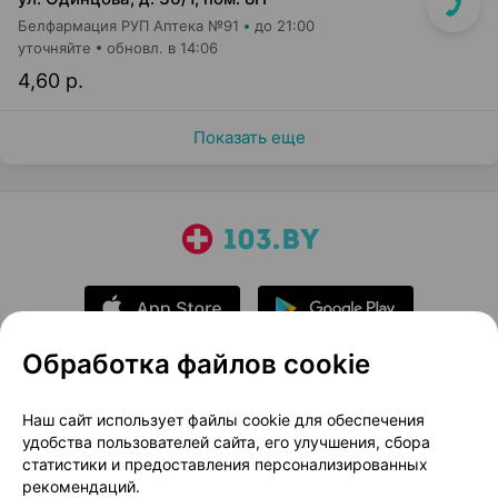
Белфармация РУП Аптека №91
до 21:00
уточняйте
обновл. в 14:06
4,60 р.
Показать еще
Обработка файлов cookie
О проекте
Новости проекта
Наш сайт использует файлы cookie для обеспечения
удобства пользователей сайта, его улучшения, сбора
Размещение рекламы
Медицинский маркетинг
статистики и предоставления персонализированных
Публичный договор
Доставка
рекомендаций.