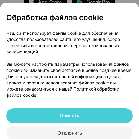
Обработка файлов cookie
О проекте
Новости проекта
Наш сайт использует файлы cookie для обеспечения
удобства пользователей сайта, его улучшения, сбора
Размещение рекламы
Медицинский маркетинг
статистики и предоставления персонализированных
Публичный договор
Доставка
рекомендаций.
Пользовательское соглашение
Вы можете настроить параметры использования файлов
Способы оплаты
Вакансии
Партнеры
cookie или изменить свое согласие в более позднее время.
Написать руководителю 103.by
Для получения дополнительной информации о целях,
сроках и порядке использования файлов cookie вы
Написать в поддержку
можете ознакомиться с нашей
Политикой обработки
Персональные настройки Cookie
файлов cookie
Обработка персональных данных
Принять
© 2026 ООО «Артокс Лаб», УНП 191700409 | 220012, Республика Беларусь,
г. Минск, улица Толбухина, 2, пом. 16 | help@103.by
|
Служба поддержки
+375 291212755
Отклонить