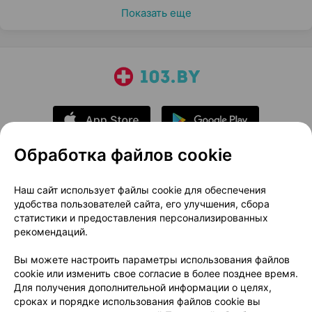
Показать еще
Обработка файлов cookie
О проекте
Новости проекта
Наш сайт использует файлы cookie для обеспечения
удобства пользователей сайта, его улучшения, сбора
Размещение рекламы
Медицинский маркетинг
статистики и предоставления персонализированных
Публичный договор
Доставка
рекомендаций.
Пользовательское соглашение
Вы можете настроить параметры использования файлов
Способы оплаты
Вакансии
Партнеры
cookie или изменить свое согласие в более позднее время.
Написать руководителю 103.by
Для получения дополнительной информации о целях,
сроках и порядке использования файлов cookie вы
Написать в поддержку