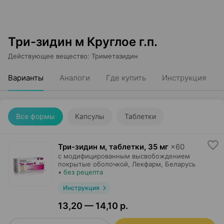
Три-зидин м Круглое г.п.
Действующее вещество
:
Триметазидин
Варианты
Аналоги
Где купить
Инструкция
Все формы
Капсулы
Таблетки
Три-зидин м, таблетки
,
35 мг
×
60
с модифицированным высвобождением
покрытые оболочкой,
Лекфарм
, Беларусь
•
без рецепта
Инструкция
13,20 — 14,10 р.