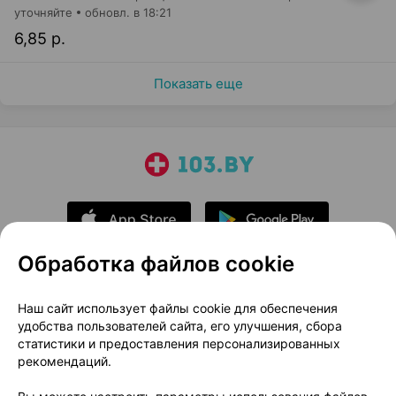
уточняйте
обновл. в 18:21
6,85 р.
Показать еще
Обработка файлов cookie
О проекте
Новости проекта
Наш сайт использует файлы cookie для обеспечения
удобства пользователей сайта, его улучшения, сбора
Размещение рекламы
Медицинский маркетинг
статистики и предоставления персонализированных
Публичный договор
Доставка
рекомендаций.
Пользовательское соглашение