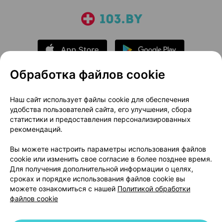
Обработка файлов cookie
О проекте
Новости проекта
Наш сайт использует файлы cookie для обеспечения
удобства пользователей сайта, его улучшения, сбора
Размещение рекламы
Медицинский маркетинг
статистики и предоставления персонализированных
Публичный договор
Доставка
рекомендаций.
Пользовательское соглашение
Вы можете настроить параметры использования файлов
Способы оплаты
Вакансии
Партнеры
cookie или изменить свое согласие в более позднее время.
Написать руководителю 103.by
Для получения дополнительной информации о целях,
сроках и порядке использования файлов cookie вы
Написать в поддержку
можете ознакомиться с нашей
Политикой обработки
Персональные настройки Cookie
файлов cookie
Обработка персональных данных