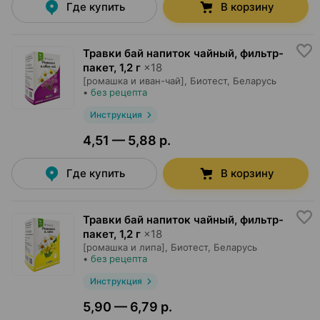
Где купить
В корзину
Травки бай напиток чайный, фильтр-
пакет
,
1,2 г
×
18
[ромашка и иван-чай],
Биотест
, Беларусь
•
без рецепта
Инструкция
4,51 — 5,88 р.
Где купить
В корзину
Травки бай напиток чайный, фильтр-
пакет
,
1,2 г
×
18
[ромашка и липа],
Биотест
, Беларусь
•
без рецепта
Инструкция
5,90 — 6,79 р.