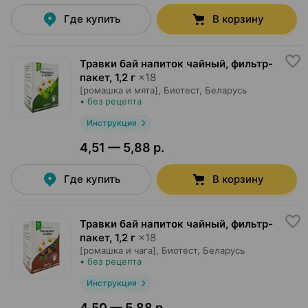
Где купить
В корзину
Травки бай напиток чайный, фильтр-
пакет
,
1,2 г
×
18
[ромашка и мята],
Биотест
, Беларусь
•
без рецепта
Инструкция
4,51 — 5,88 р.
Где купить
В корзину
Травки бай напиток чайный, фильтр-
пакет
,
1,2 г
×
18
[ромашка и чага],
Биотест
, Беларусь
•
без рецепта
Инструкция
4,50 — 5,88 р.