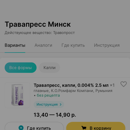
Травапресс Минск
Действующее вещество
:
Травопрост
Варианты
Аналоги
Где купить
Инструкция
Все формы
Капли
Травапресс, капли
,
0.004% 2.5 мл
×
1
глазные,
К.О.Ромфарм Компани
, Румыния
•
без рецепта
Инструкция
13,40 — 14,90 р.
Где купить
В корзину