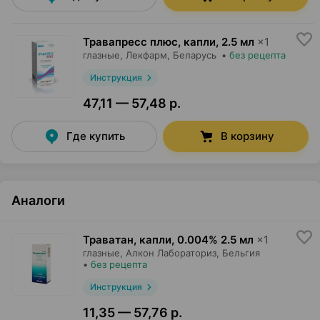
Травапресс плюс, капли
,
2.5 мл
×
1
глазные,
Лекфарм
, Беларусь
•
без рецепта
Инструкция
47,11 — 57,48 р.
Где купить
В корзину
Аналоги
Траватан, капли
,
0.004% 2.5 мл
×
1
глазные,
Алкон Лабораториз
, Бельгия
•
без рецепта
Инструкция
11,35 — 57,76 р.