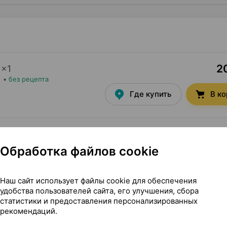
20
×
1
•
без рецепта
Где купить
В к
20,60 — 20
л
×
1
ия
•
без рецепта
Обработка файлов cookie
Где купить
В к
Наш сайт использует файлы cookie для обеспечения
удобства пользователей сайта, его улучшения, сбора
статистики и предоставления персонализированных
рекомендаций.