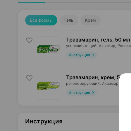
Все формы
Гель
Крем
Травамарин, гель
,
50 мл
успокаивающий,
Аквамир
, Россия
Инструкция
Травамарин, крем
,
50 м
регенерирующий,
Аквамир
, Росс
Инструкция
Инструкция