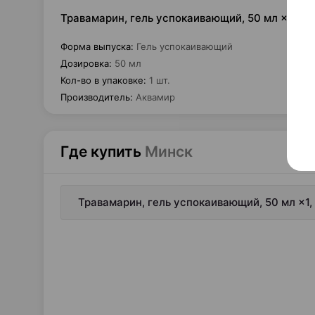
Травамарин, гель успокаивающий, 50 мл ×1, А
Форма выпуска
:
Гель успокаивающий
Дозировка
:
50 мл
Кол-во в упаковке
:
1 шт.
Производитель
:
Аквамир
Где купить
Минск
Травамарин, гель успокаивающий, 50 мл ×1