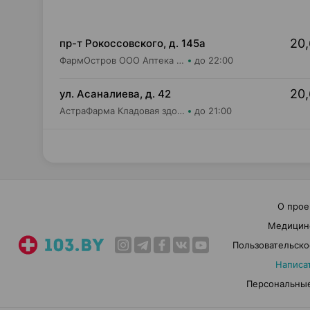
20,
пр-т Рокоссовского, д. 145а
ФармОстров ООО Аптека №9 на Рокоссовского
до 22:00
20,
ул. Асаналиева, д. 42
АстраФарма Кладовая здоровья ООО Аптека №10
до 21:00
О прое
Медицин
Пользовательско
Написа
Персональные