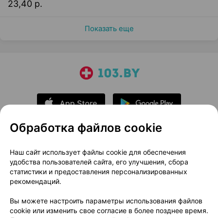
23,40 р.
Показать еще
Обработка файлов cookie
О проекте
Новости проекта
Наш сайт использует файлы cookie для обеспечения
удобства пользователей сайта, его улучшения, сбора
Размещение рекламы
Медицинский маркетинг
статистики и предоставления персонализированных
Публичный договор
Доставка
рекомендаций.
Пользовательское соглашение
Вы можете настроить параметры использования файлов
Способы оплаты
Вакансии
Партнеры
cookie или изменить свое согласие в более позднее время.