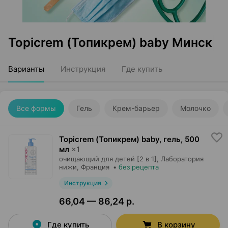
Topicrem (Топикрем) baby Минск
Варианты
Инструкция
Где купить
Все формы
Гель
Крем-барьер
Молочко
Topicrem (Топикрем) baby, гель
,
500
мл
×
1
очищающий для детей [2 в 1],
Лаборатория
нижи
, Франция
•
без рецепта
Инструкция
66,04 — 86,24 р.
Где купить
В корзину