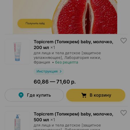
Topicrem (Топикрем) baby, молочко
,
200 мл
×
1
для лица и тела детское [защитное
увлажняющее],
Лаборатория нижи
,
Франция
•
без рецепта
Инструкция
60,86 — 71,60 р.
Где купить
В корзину
Topicrem (Топикрем) baby, молочко
,
500 мл
×
1
для лица и тела детское [защитное
увлажняющее],
Лаборатория нижи
,