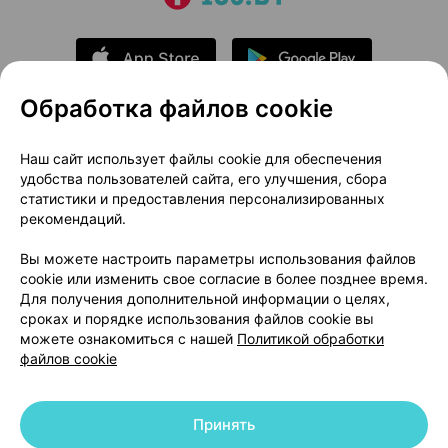
Обработка файлов cookie
О проекте
Новости проекта
Наш сайт использует файлы cookie для обеспечения
удобства пользователей сайта, его улучшения, сбора
Размещение рекламы
Медицинский маркетинг
статистики и предоставления персонализированных
Публичный договор
Доставка
рекомендаций.
Пользовательское соглашение
Вы можете настроить параметры использования файлов
Способы оплаты
Вакансии
Партнеры
cookie или изменить свое согласие в более позднее время.
Написать руководителю 103.by
Для получения дополнительной информации о целях,
сроках и порядке использования файлов cookie вы
Написать в поддержку
можете ознакомиться с нашей
Политикой обработки
Персональные настройки Cookie
файлов cookie
Обработка персональных данных
Принять
© 2026 ООО «Артокс Лаб», УНП 191700409 | 220012, Республика Беларусь,