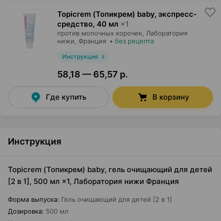
Topicrem (Топикрем) baby, экспресс-
средство
,
40 мл
×
1
против молочных корочек,
Лаборатория
нижи
, Франция
•
без рецепта
Инструкция
58,18 — 65,57 р.
Где купить
В корзину
Инструкция
Topicrem (Топикрем) baby, гель очищающий для детей
[2 в 1], 500 мл ×1, Лаборатория нижи Франция
Форма выпуска
:
Гель очищающий для детей [2 в 1]
Дозировка
:
500 мл