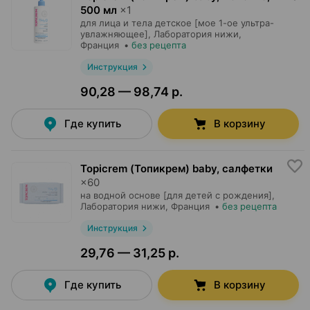
500 мл
×
1
для лица и тела детское [мое 1-ое ультра-
увлажняющее],
Лаборатория нижи
,
Франция
•
без рецепта
Инструкция
90,28 — 98,74 р.
Где купить
В корзину
Topicrem (Топикрем) baby, салфетки
×
60
на водной основе [для детей с рождения],
Лаборатория нижи
, Франция
•
без рецепта
Инструкция
29,76 — 31,25 р.
Где купить
В корзину