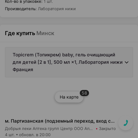
Кол-во в упаковке
:
1 шт.
Производитель
:
Лаборатория нижи
Где купить
Минск
Topicrem (Топикрем) baby, гель очищающий
для детей [2 в 1], 500 мл ×1, Лаборатория нижи
Франция
58
На карте
м. Партизанская (подземный переход, вход со стороны гостиницы "Турист")
Добрыя леки Аптека групп Центр ООО Аптека №5
Закрыто
4 шт.
обновл. в 20:00