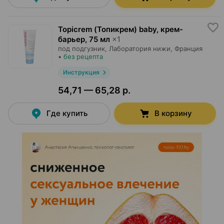
Topicrem (Топикрем) baby, крем-
барьер
,
75 мл
×
1
под подгузник,
Лаборатория нижи
, Франция
•
без рецепта
Инструкция
54,71 — 65,28 р.
Где купить
В корзину