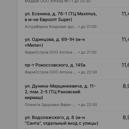
Медвай ООО Аптека №7
до 20:30
11,
ул. Есенина, д. 76-1 (ТЦ Maximus,
в м-не Евроопт Super)
АстраФарма Кладовая здоровья ООО Аптека №9
до 21:00
11,
ул. Одинцова, д. 69-1Н (м-н
«Мила»)
ФармОстров ООО Аптека №16 на Одинцова
до 21:00
11,
пр-т Рокоссовского, д. 145а
ФармОстров ООО Аптека №9 на Рокоссовского
до 22:00
8,
ул. Дунина-Марцинкевича, д. 11-
2, пом. 2-5 (ТЦ Раковский
кирмаш)
Планета Здоровья Фарм-Продукт ОДО Аптека №24
до 22:00
8,
ул. Водолажского, д. 6 (м-н
"Санта", отдельный вход с улицы)