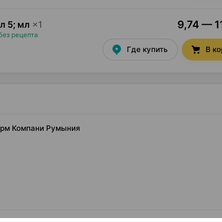
9,74 — 1
л 5; мл
×
1
без рецепта
Где купить
В к
фарм Компани Румыния