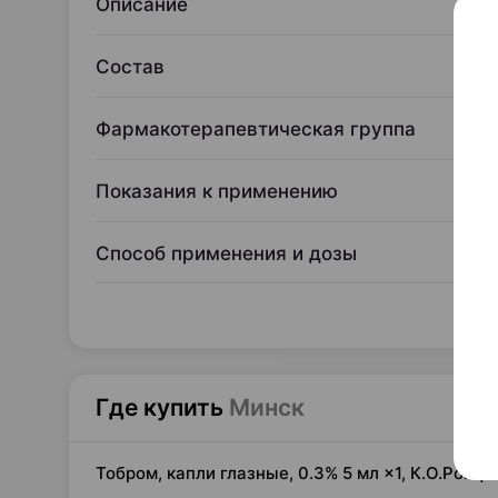
Описание
Состав
Фармакотерапевтическая группа
Показания к применению
Способ применения и дозы
Где купить
Минск
Тобром, капли глазные, 0.3% 5 мл ×1, К.О.Ром