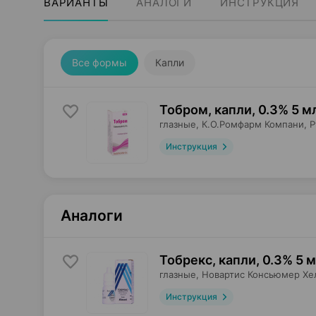
ВАРИАНТЫ
АНАЛОГИ
ИНСТРУКЦИЯ
Все формы
Капли
Тобром, капли
,
0.3% 5 м
глазные,
К.О.Ромфарм Компани
, 
Инструкция
Аналоги
Тобрекс, капли
,
0.3% 5 
глазные,
Новартис Консьюмер Хе
Инструкция