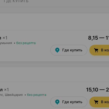
ГДЕ КУПИТЬ
8,15 — 1
л
×
1
Румыния
•
без рецепта
Где купить
В к
15,10 — 2
мл
×
1
лс
, Швейцария
•
без рецепта
Где купить
В к