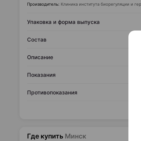
Производитель
:
Клиника института биорегуляции и ге
Упаковка и форма выпуска
Состав
Описание
Показания
Противопоказания
Где купить
Минск