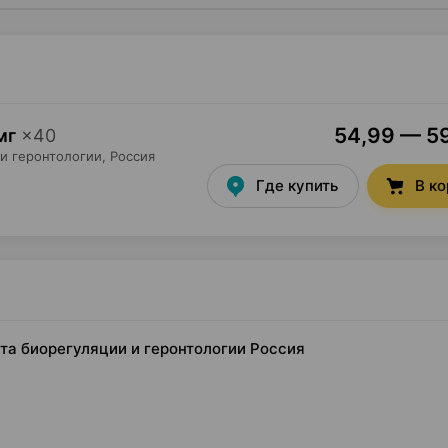
54,99 — 59
мг
×
40
 и геронтологии
, Россия
Где купить
В к
ута биорегуляции и геронтологии Россия