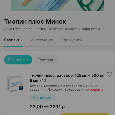
Тиолин плюс Минск
Действующее вещество
:
Тиазотная кислота + пирацетам
Варианты
Инструкция
Где купить
Все формы
Раствор
Тиолин плюс, раствор
,
125 мг + 500 мг
5 мл
×
10
для внутривенного и внутримышечного
введения,
Лекфарм
, Беларусь
•
по рецепту
Инструкция
23,00 — 32,11 р.