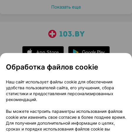
Показать еще
Обработка файлов cookie
О проекте
Новости проекта
Наш сайт использует файлы cookie для обеспечения
удобства пользователей сайта, его улучшения, сбора
Размещение рекламы
Медицинский маркетинг
статистики и предоставления персонализированных
Публичный договор
Доставка
рекомендаций.
Пользовательское соглашение
Вы можете настроить параметры использования файлов
Способы оплаты
Вакансии
Партнеры
cookie или изменить свое согласие в более позднее время.
Написать руководителю 103.by
Для получения дополнительной информации о целях,
сроках и порядке использования файлов cookie вы
Написать в поддержку