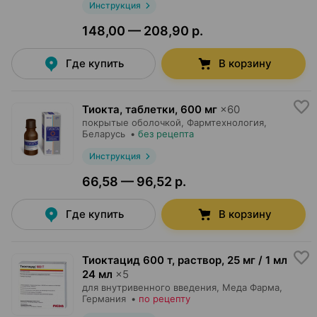
Инструкция
148,00 — 208,90 р.
Где купить
В корзину
Тиокта, таблетки
,
600 мг
×
60
покрытые оболочкой,
Фармтехнология
,
Беларусь
•
без рецепта
Инструкция
66,58 — 96,52 р.
Где купить
В корзину
Тиоктацид 600 т, раствор
,
25 мг / 1 мл
24 мл
×
5
для внутривенного введения,
Меда Фарма
,
Германия
•
по рецепту