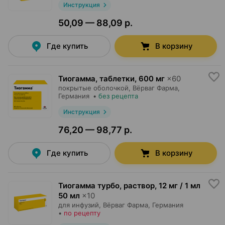
Инструкция
50,09 — 88,09 р.
Где купить
В корзину
Тиогамма, таблетки
,
600 мг
×
60
покрытые оболочкой,
Вёрваг Фарма
,
Германия
•
без рецепта
Инструкция
76,20 — 98,77 р.
Где купить
В корзину
Тиогамма турбо, раствор
,
12 мг / 1 мл
50 мл
×
10
для инфузий,
Вёрваг Фарма
, Германия
•
по рецепту