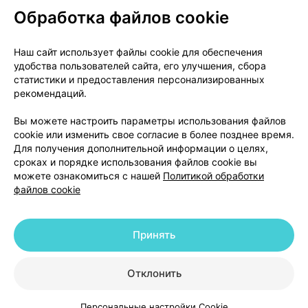
Обработка файлов cookie
О проекте
Новости проекта
Наш сайт использует файлы cookie для обеспечения
удобства пользователей сайта, его улучшения, сбора
Размещение рекламы
Медицинский маркетинг
статистики и предоставления персонализированных
Публичный договор
Доставка
рекомендаций.
Пользовательское соглашение
Вы можете настроить параметры использования файлов
Способы оплаты
Вакансии
Партнеры
cookie или изменить свое согласие в более позднее время.
Написать руководителю 103.by
Для получения дополнительной информации о целях,
сроках и порядке использования файлов cookie вы
Написать в поддержку
можете ознакомиться с нашей
Политикой обработки
Персональные настройки Cookie
файлов cookie
Обработка персональных данных
Принять
© 2026 ООО «Артокс Лаб», УНП 191700409 | 220012, Республика Беларусь,
г. Минск, улица Толбухина, 2, пом. 16 | help@103.by
|
Служба поддержки
+375 291212755
Отклонить
Персональные настройки Cookie