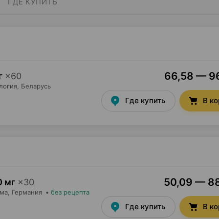
ГДЕ КУПИТЬ
66,58 — 96
г
×
60
логия
, Беларусь
Где купить
В к
50,09 — 88
 мг
×
30
рма
, Германия
•
без рецепта
Где купить
В к