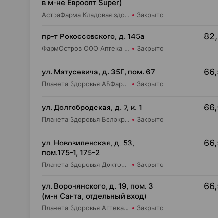
в м-не Евроопт Super)
АстраФарма Кладовая здоровья ООО Аптека №9
Закрыто
82,
пр-т Рокоссовского, д. 145а
ФармОстров ООО Аптека №9 на Рокоссовского
Закрыто
66,
ул. Матусевича, д. 35Г, пом. 67
Планета Здоровья АБФармация ИООО Аптека №21
Закрыто
66,
ул. Долгобродская, д. 7, к. 1
Планета Здоровья Белэкрос ОДО Аптека №1
Закрыто
66,
ул. Нововиленская, д. 53,
пом.175-1, 175-2
Планета Здоровья Доктор Таир ООО Аптека №5
Закрыто
66,
ул. Воронянского, д. 19, пом. 3
(м-н Санта, отдельный вход)
Планета Здоровья Аптека №28 ООО Аптека №9
Закрыто