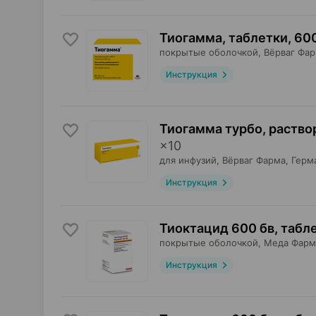
Тиогамма, таблетки
,
600
покрытые оболочкой,
Вёрваг Фа
Инструкция
Тиогамма турбо, раство
×
10
для инфузий,
Вёрваг Фарма
, Герм
Инструкция
Тиоктацид 600 бв, табл
покрытые оболочкой,
Меда Фарм
Инструкция