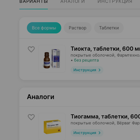
ВАРИАНТЫ
АНАЛОГИ
ИНСТРУКЦИЯ
Все формы
Раствор
Таблетки
Тиокта, таблетки
,
600 м
покрытые оболочкой,
Фармтехно
•
без рецепта
Инструкция
Аналоги
Тиогамма, таблетки
,
600
покрытые оболочкой,
Вёрваг Фа
Инструкция