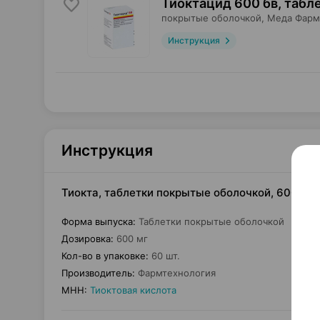
Тиоктацид 600 бв, табл
покрытые оболочкой,
Меда Фарм
Инструкция
Инструкция
Тиокта, таблетки покрытые оболочкой, 600 мг
Форма выпуска
:
Таблетки покрытые оболочкой
Дозировка
:
600 мг
Кол-во в упаковке
:
60 шт.
Производитель
:
Фармтехнология
МНН
:
Тиоктовая кислота