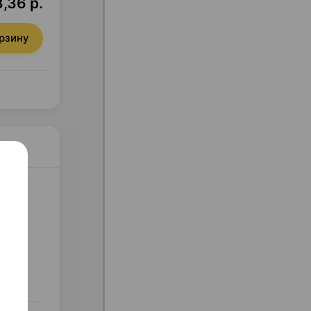
,36 р.
орзину