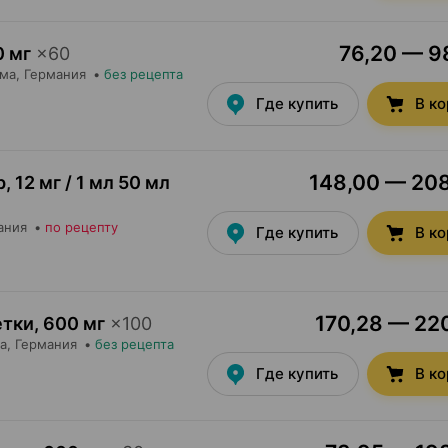
76,20 — 98
 мг
×
60
рма
, Германия
•
без рецепта
Где купить
В к
148,00 — 208
р
,
12 мг / 1 мл 50 мл
ания
•
по рецепту
Где купить
В к
170,28 — 220
етки
,
600 мг
×
100
а
, Германия
•
без рецепта
Где купить
В к