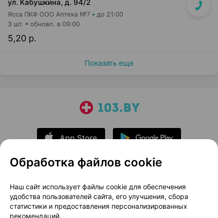
ул. Кабушкина, д. 94/2
Ясса ПКФ ООО Аптека №7
до 21:00
3 шт.
обновл. в 09:00
5,20 р.
Показать еще
Обработка файлов cookie
О проекте
Новости проекта
Наш сайт использует файлы cookie для обеспечения
удобства пользователей сайта, его улучшения, сбора
Размещение рекламы
Медицинский маркетинг
статистики и предоставления персонализированных
Публичный договор
Доставка
рекомендаций.