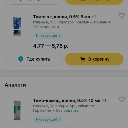
Тимолол, капли
,
0.5% 5 мл
×
1
глазные,
К.О.Ромфарм Компани
, Румыния
•
без рецепта
Инструкция
4,77 — 5,75 р.
Где купить
В корзину
Аналоги
Тимо-комод, капли
,
0.5% 10 мл
×
1
глазные,
Урсафарм Арцнаймиттель
,
Германия
•
без рецепта
Инструкция