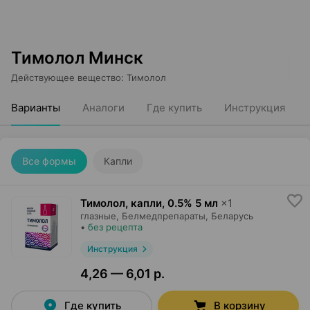
Тимолол Минск
Действующее вещество
:
Тимолол
Варианты
Аналоги
Где купить
Инструкция
Все формы
Капли
Тимолол, капли
,
0.5% 5 мл
×
1
глазные,
Белмедпрепараты
, Беларусь
•
без рецепта
Инструкция
4,26 — 6,01 р.
Где купить
В корзину