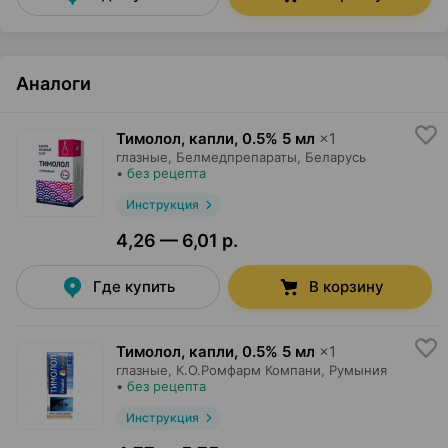
Аналоги
Тимолол, капли
,
0.5% 5 мл
×
1
глазные,
Белмедпрепараты
, Беларусь
•
без рецепта
Инструкция
4,26 — 6,01 р.
Где купить
В корзину
Тимолол, капли
,
0.5% 5 мл
×
1
глазные,
К.О.Ромфарм Компани
, Румыния
•
без рецепта
Инструкция