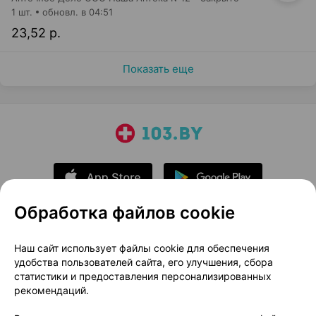
1 шт.
обновл. в 04:51
23,52 р.
Показать еще
Обработка файлов cookie
О проекте
Новости проекта
Наш сайт использует файлы cookie для обеспечения
удобства пользователей сайта, его улучшения, сбора
Размещение рекламы
Медицинский маркетинг
статистики и предоставления персонализированных
Публичный договор
Доставка
рекомендаций.
Пользовательское соглашение