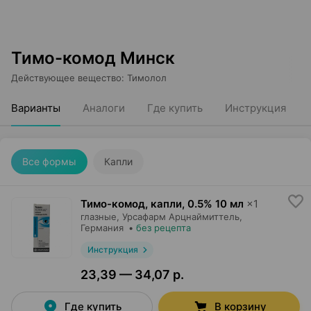
Тимо-комод Минск
Действующее вещество
:
Тимолол
Варианты
Аналоги
Где купить
Инструкция
Все формы
Капли
Тимо-комод, капли
,
0.5% 10 мл
×
1
глазные,
Урсафарм Арцнаймиттель
,
Германия
•
без рецепта
Инструкция
23,39 — 34,07 р.
Где купить
В корзину