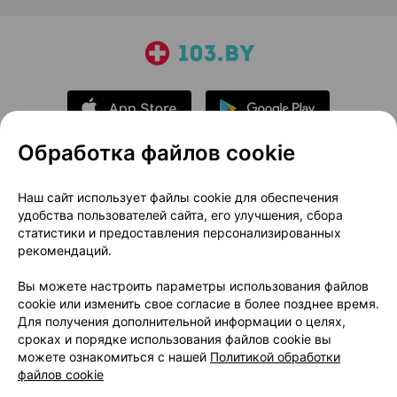
Обработка файлов cookie
О проекте
Новости проекта
Наш сайт использует файлы cookie для обеспечения
удобства пользователей сайта, его улучшения, сбора
Размещение рекламы
Медицинский маркетинг
статистики и предоставления персонализированных
Публичный договор
Доставка
рекомендаций.
Пользовательское соглашение
Вы можете настроить параметры использования файлов
Способы оплаты
Вакансии
Партнеры
cookie или изменить свое согласие в более позднее время.
Написать руководителю 103.by
Для получения дополнительной информации о целях,
сроках и порядке использования файлов cookie вы
Написать в поддержку
можете ознакомиться с нашей
Политикой обработки
Персональные настройки Cookie
файлов cookie
Обработка персональных данных