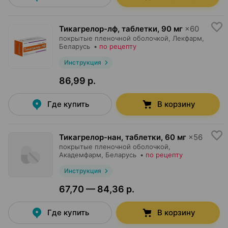
Тикагрелор-лф, таблетки
,
90 мг
×
60
покрытые пленочной оболочкой,
Лекфарм
,
Беларусь
•
по рецепту
Инструкция
86,99 р.
Где купить
В корзину
Тикагрелор-нан, таблетки
,
60 мг
×
56
покрытые пленочной оболочкой,
Академфарм
, Беларусь
•
по рецепту
Инструкция
67,70 — 84,36 р.
Где купить
В корзину