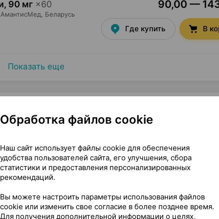
90,00 — 143
и
,
90 мг
×
60
АмантисМед
, Беларусь
Где купить
В к
Показать еще
Обработка файлов cookie
ной оболочкой, 90 мг ×60, Сандоз Австрия
Наш сайт использует файлы cookie для обеспечения
чкой
удобства пользователей сайта, его улучшения, сбора
статистики и предоставления персонализированных
рекомендаций.
Вы можете настроить параметры использования файлов
cookie или изменить свое согласие в более позднее время.
Для получения дополнительной информации о целях,