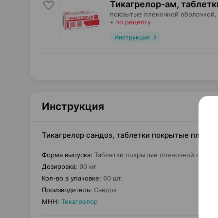
Тикагрелор-ам, таблетк
покрытые пленочной оболочкой,
•
по рецепту
Инструкция
Инструкция
Тикагрелор сандоз, таблетки покрытые пленоч
Форма выпуска
:
Таблетки покрытые пленочной оболо
Дозировка
:
90 мг
Кол-во в упаковке
:
60 шт.
Производитель
:
Сандоз
МНН
:
Тикагрелор