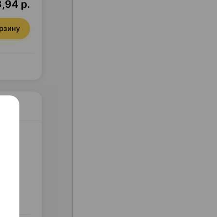
,94 р.
орзину