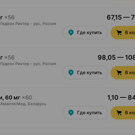
67,15 — 7
г
×
56
Гедеон Рихтер - рус
, Россия
Где купить
В к
98,05 — 108
г
×
56
Гедеон Рихтер - рус
, Россия
Где купить
В к
1,10 — 8
и
,
60 мг
×
60
АмантисМед
, Беларусь
Где купить
В к