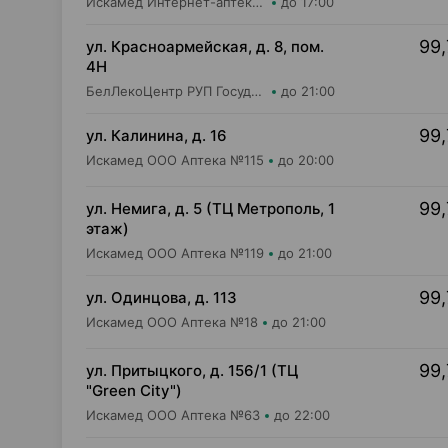
Искамед Интернет-аптека Iskamed.by
до 17:00
99,
ул. Красноармейская, д. 8, пом.
4Н
БелЛекоЦентр РУП Государственная аптека №12
до 21:00
99,
ул. Калинина, д. 16
Искамед ООО Аптека №115
до 20:00
99,
ул. Немига, д. 5 (ТЦ Метрополь, 1
этаж)
Искамед ООО Аптека №119
до 21:00
99,
ул. Одинцова, д. 113
Искамед ООО Аптека №18
до 21:00
99,
ул. Притыцкого, д. 156/1 (ТЦ
"Green City")
Искамед ООО Аптека №63
до 22:00