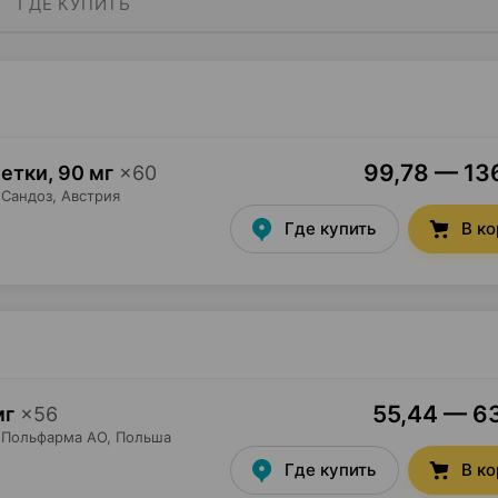
ГДЕ КУПИТЬ
99,78 — 136
летки
,
90 мг
×
60
Сандоз
, Австрия
Где купить
В к
55,44 — 63
мг
×
56
Польфарма AO
, Польша
Где купить
В к