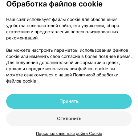
Обработка файлов cookie
О проекте
Новости проекта
Наш сайт использует файлы cookie для обеспечения
удобства пользователей сайта, его улучшения, сбора
Размещение рекламы
Медицинский маркетинг
статистики и предоставления персонализированных
Публичный договор
Доставка
рекомендаций.
Пользовательское соглашение
Вы можете настроить параметры использования файлов
Способы оплаты
Вакансии
Партнеры
cookie или изменить свое согласие в более позднее время.
Написать руководителю 103.by
Для получения дополнительной информации о целях,
сроках и порядке использования файлов cookie вы
Написать в поддержку
можете ознакомиться с нашей
Политикой обработки
Персональные настройки Cookie
файлов cookie
Обработка персональных данных
Принять
© 2026 ООО «Артокс Лаб», УНП 191700409 | 220012, Республика Беларусь,
г. Минск, улица Толбухина, 2, пом. 16 | help@103.by
|
Служба поддержки
+375 291212755
Отклонить
Персональные настройки Cookie
Каталог
Корзина
Избранное
Профиль