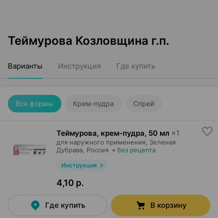
Теймурова Козловщина г.п.
Варианты
Инструкция
Где купить
Все формы
Крем-пудра
Спрей
Теймурова, крем-пудра
,
50 мл
×
1
для наружного применения,
Зеленая
Дубрава
, Россия
•
без рецепта
Инструкция
4,10 р.
Где купить
В корзину