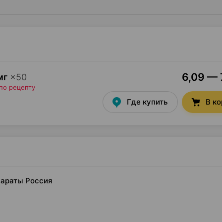
6,09 — 
мг
×
50
по рецепту
Где купить
В к
параты Россия