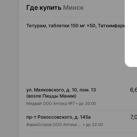
Где купить
Минск
Тетурам, таблетки 150 мг ×50, Татхимфармпре
6,
ул. Маяковского, д. 10, пом. 13
(возле Пиццы Мании)
Медвай ООО Аптека №7
до 20:00
7,
пр-т Рокоссовского, д. 145а
ФармОстров ООО Аптека №9 на Рокоссовского
до 22:00