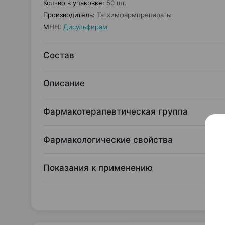
Кол-во в упаковке
:
50 шт.
Производитель
:
Татхимфармпрепараты
МНН
:
Дисульфирам
Состав
Описание
Фармакотерапевтическая группа
Фармакологические свойства
Показания к применению