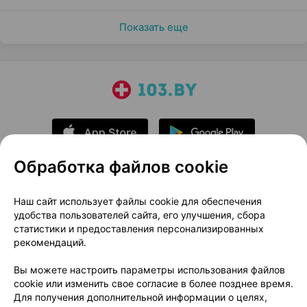
Показать еще
Обработка файлов cookie
О проекте
Новости проекта
Наш сайт использует файлы cookie для обеспечения
удобства пользователей сайта, его улучшения, сбора
Размещение рекламы
Медицинский маркетинг
статистики и предоставления персонализированных
Публичный договор
Доставка
рекомендаций.
Пользовательское соглашение
Вы можете настроить параметры использования файлов
Способы оплаты
Вакансии
Партнеры
cookie или изменить свое согласие в более позднее время.
Написать руководителю 103.by
Для получения дополнительной информации о целях,