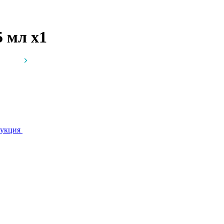
5 мл
x1
укция